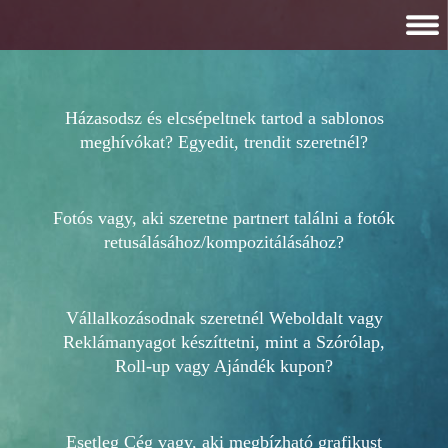
FŐOLDAL
Házasodsz és elcsépeltnek tartod a sablonos
PORTFÓLIÓ
meghívókat? Egyedit, trendit szeretnél?
RENDELNÉL?
Fotós vagy, aki szeretne partnert találni a fotók
COPYRIGHT
retusálásához/kompozitálásához?
Vállalkozásodnak szeretnél Weboldalt vagy
Reklámanyagot készíttetni, mint a Szórólap,
Roll-up vagy Ajándék kupon?
Esetleg Cég vagy, aki megbízható grafikust