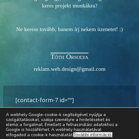
keres projekt munkákra?
Ne keress tovább, hanem írj nekem üzenetet! :)
Tóth Orsolya
reklam.web.design@gmail.com
[contact-form-7 id=""]
A webhely Google-cookie-k segítségével nyújtja a
szolgáltatásokat, szabja személyre a hirdetéseket és
elemzi a forgalmat. Emellett a felhasználási adatokhoz a
Google is hozzáférhet. A webhely használatával
elfogadod a cookie-k használatát.
További információ
.